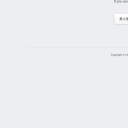
If you wo
호스
Copyright (c)