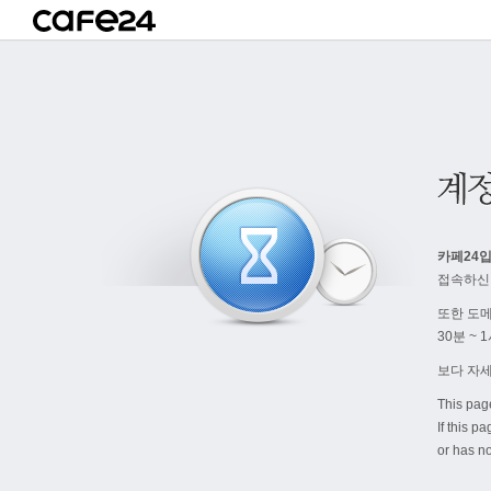
카페24입
접속하신
또한 도
30분 ~
보다 자
This pag
If this p
or has no